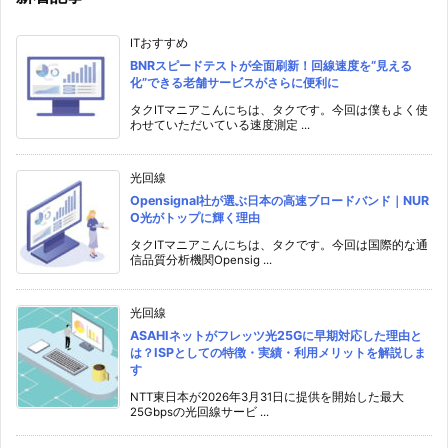
ITおすすめ
BNRスピードテストが全面刷新！回線速度を“見える
化”できる老舗サービスがさらに便利に
タクITマニアこんにちは、タクです。今回は僕もよく使
わせていただいている速度測定 ...
光回線
Opensignal社が選ぶ日本の高速ブロードバンド｜NUR
O光がトップに輝く理由
タクITマニアこんにちは、タクです。今回は国際的な通
信品質分析機関Opensig ...
光回線
ASAHIネットがフレッツ光25Gに早期対応した理由と
は？ISPとしての特徴・実績・利用メリットを解説しま
す
NTT東日本が2026年3月31日に提供を開始した最大
25Gbpsの光回線サービ ...