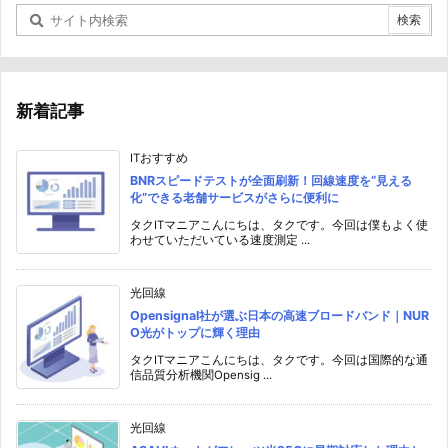
新着記事
ITおすすめ
BNRスピードテストが全面刷新！回線速度を“見える
化”できる老舗サービスがさらに便利に
タクITマニアこんにちは、タクです。今回は僕もよく使
わせていただいている速度測定 ...
光回線
Opensignal社が選ぶ日本の高速ブロードバンド｜NUR
O光がトップに輝く理由
タクITマニアこんにちは、タクです。今回は国際的な通
信品質分析機関Opensig ...
光回線