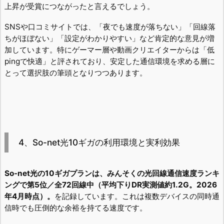
上昇が受賞につながったと言えるでしょう。
SNSや口コミサイトでは、「夜でも速度が落ちない」「回線落
ちがほぼない」「設定がわかりやすい」など肯定的な意見が増
加しています。特にゲーマー層や動画クリエイターからは「低
pingで快適」と評されており、安定した通信環境を求める層に
とって選択肢の筆頭となりつつあります。
4、So-net光10ギガの利用環境と実利効果
So-net光の10ギガプランは、みんそくの光回線通信速度ランキ
ングで第5位／全72回線中（平均下りDR実測値約1.2G。2026
年4月時点）。
を記録しています。これは複数デバイスの同時通
信時でも圧倒的な余裕を持てる速度です。