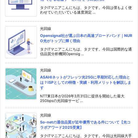
タクITマニアこんにちは、タクです。今回は僕もよく使
わせていただいている速度測定 ...
光回線
Opensignal社が選ぶ日本の高速ブロードバンド｜NUR
O光がトップに輝く理由
タクITマニアこんにちは、タクです。今回は国際的な通
信品質分析機関Opensig ...
光回線
ASAHIネットがフレッツ光25Gに早期対応した理由と
は？ISPとしての特徴・実績・利用メリットを解説しま
す
NTT東日本が2026年3月31日に提供を開始した最大
25Gbpsの光回線サービ ...
光回線
So-netの通信品質が近年優秀である件について【光コ
ラボアワード2025受賞】
タクITマニアこんにちは、タクです。今回は光回線大手