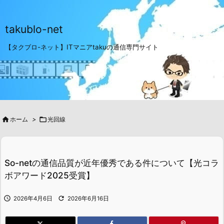
takublo-net
【タクブロ-ネット】ITマニアtakuの通信専門サイト

ホーム
>

光回線
So-netの通信品質が近年優秀である件について【光コラ
ボアワード2025受賞】


2026年4月6日
2026年6月16日