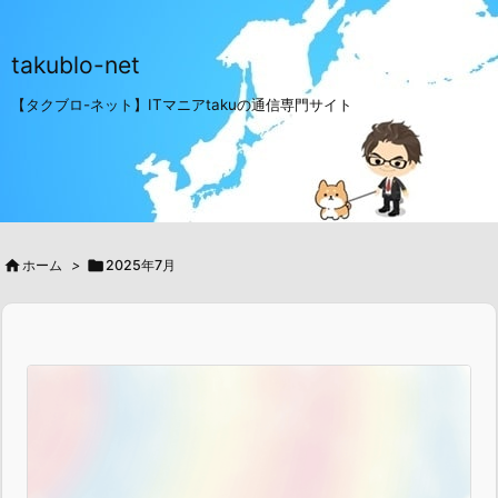
takublo-net
【タクブロ-ネット】ITマニアtakuの通信専門サイト

ホーム
>

2025年7月