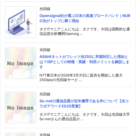
光回線
Opensignal社が選ぶ日本の高速ブロードバンド｜NUR
O光がトップに輝く理由
タクITマニアこんにちは、タクです。今回は国際的な通
信品質分析機関Opensig ...
光回線
ASAHIネットがフレッツ光25Gに早期対応した理由と
は？ISPとしての特徴・実績・利用メリットを解説しま
す
NTT東日本が2026年3月31日に提供を開始した最大
25Gbpsの光回線サービ ...
光回線
So-netの通信品質が近年優秀である件について【光コ
ラボアワード2025受賞】
タクITマニアこんにちは、タクです。今回は光回線大手
So-netさんの通信品質が ...
光回線