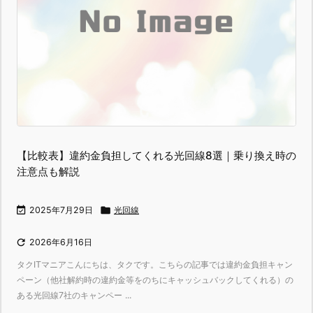
【比較表】違約金負担してくれる光回線8選｜乗り換え時の
注意点も解説

2025年7月29日

光回線

2026年6月16日
タクITマニアこんにちは、タクです。こちらの記事では違約金負担キャン
ペーン（他社解約時の違約金等をのちにキャッシュバックしてくれる）の
ある光回線7社のキャンペー ...