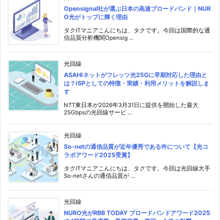
Opensignal社が選ぶ日本の高速ブロードバンド｜NUR
O光がトップに輝く理由
タクITマニアこんにちは、タクです。今回は国際的な通
信品質分析機関Opensig ...
光回線
ASAHIネットがフレッツ光25Gに早期対応した理由と
は？ISPとしての特徴・実績・利用メリットを解説しま
す
NTT東日本が2026年3月31日に提供を開始した最大
25Gbpsの光回線サービ ...
光回線
So-netの通信品質が近年優秀である件について【光コ
ラボアワード2025受賞】
タクITマニアこんにちは、タクです。今回は光回線大手
So-netさんの通信品質が ...
光回線
NURO光がRBB TODAY ブロードバンドアワード2025