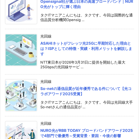
Opensignal社が選ぶ日本の高速ブロードバンド｜NUR
O光がトップに輝く理由
タクITマニアこんにちは、タクです。今回は国際的な通
信品質分析機関Opensig ...
光回線
ASAHIネットがフレッツ光25Gに早期対応した理由と
は？ISPとしての特徴・実績・利用メリットを解説しま
す
NTT東日本が2026年3月31日に提供を開始した最大
25Gbpsの光回線サービ ...
光回線
So-netの通信品質が近年優秀である件について【光コ
ラボアワード2025受賞】
タクITマニアこんにちは、タクです。今回は光回線大手
So-netさんの通信品質が ...
光回線
NURO光がRBB TODAY ブロードバンドアワード2025
で4部門で最優秀～受賞背景・要因・今後の影響