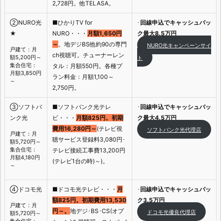
2,728円。他TELASA。
②NURO光
■ひかりTV for
･
回線申込でキャッシュバッ
★
NURO・・・
月額1,650円
ク最大8.5万円
～
。地デジBS他約90の専門
NURO光キャンペーンサイ
戸建て：月
ch視聴可。チューナーレン
額5,200円～
ト
集合住宅：
タル：月額550円。各種プ
月額3,850円
ラン料金：月額1,100～
～
2,750円。
③ソフトバ
■ソフトバンク光テレ
･
回線申込でキャッシュバッ
ンク光
ビ・・・
月額825円。初期
ク最大4.5万円
費用16,280円～
(テレビ視
ソフトバンク光代理店
戸建て：月
聴サービス登録料3,080円･
額5,720円～
集合住宅：
テレビ接続工事費13,200円
月額4,180円
(テレビ1台の時)～)。
～
④ドコモ光
■ドコモ光テレビ・・・
月
･
回線申込でキャッシュバッ
額825円。初期費用13,530
ク3.5万円
戸建て：月
円～。
地デジ･BS･CS(オプ
ドコモ光優良代理店
額5,720円～
集合住宅：