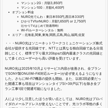
マンション2G：月額3,850円
マンション10G：月額4,400円
オプション料金
NURO光でんわ：東日本550円,西日本330円
ひかりTVforNURO：月額1,650円 or 2,750円
(ひかりTVはじめて割適用時)
Wi-Fiルーターレンタル：無料
エリア：北海道,関東,東海,関西,広島,岡山,福岡,佐賀
・・・NURO光はソニーネットワークコミュニケーションズ株式
会社が提供する光回線です。NTTとは異なる独自回線である分混
雑しにくく、標準で下り最大2Gbpsの国内最速クラスの光回線と
して多くのユーザーから高い評価を受けています。
NURO光は2025年10月よりサービス内容が改善され、全プラン
でSONY製ONU(Wi-Fi6対応ルーター)が必ず使えるようになりま
した。さらにWi-Fi7機器の提供も開始。また、以前2回必要だっ
た開通工事も現在はマンションタイプS(=39戸以下)を除き全プ
ラン工事1回で開通可能になりました。
人により少し注意したほうが良い点としては、NURO光はプロバ
イダのメールアドレスが使えないことです。光コラボ等他の多く