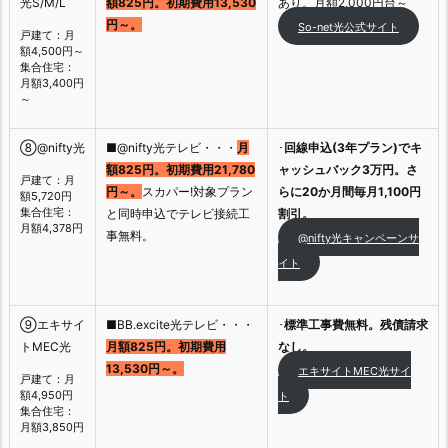
光S/M/L
額825円。初期費用13,530
あり。月額2,000円台～
円～。
So-net光公式サイト
戸建て：月
額4,500円～
集合住宅：
月額3,400円
～
⑧@nifty光
■@nifty光テレビ・・・
月
･
回線申込(3年プラン)でキ
額825円。初期費用21,780
ャッシュバック3万円。さ
戸建て：月
円～。
スカパー!対象プラン
らに20か月間毎月1,100円
額5,720円
集合住宅：
と同時申込でテレビ接続工
割引。
月額4,378円
事無料。
@nifty光キャンペーンサ
イト
⑨エキサイ
■BB.excite光テレビ・・・
･
標準工事費無料。残債請求
トMEC光
月額825円。初期費用
なし。
13,530円～。
エキサイトMEC光サイ
戸建て：月
額4,950円
ト
集合住宅：
月額3,850円