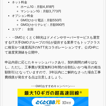
ネット料金
ホーム1G：月額4,818円
マンション1G：月額3,773円
オプション料金
GMOひかり電話：月額550円
GMOひかりテレビ：月額990円
エリア： 全国
・・・GMOとくとくBB光はドメインやサーバーサービスも運営
するIT大手GMOグループの1社が提供する業界でもトップクラス
に格安かつ速度高評のNTT光コラボレーションです。公式HPに
て速度実測値を公開中。
申込内容に応じたキャッシュバックあり。契約期間の縛りはな
し。ただし、工事費が実質無料(3年間の分割払いかつ毎月の相当
額割引)となっていますので、3年以内にご解約なさった場合工事
費残債が発生する点は注意しましょう。
---GMOおすすめキャンペーン---