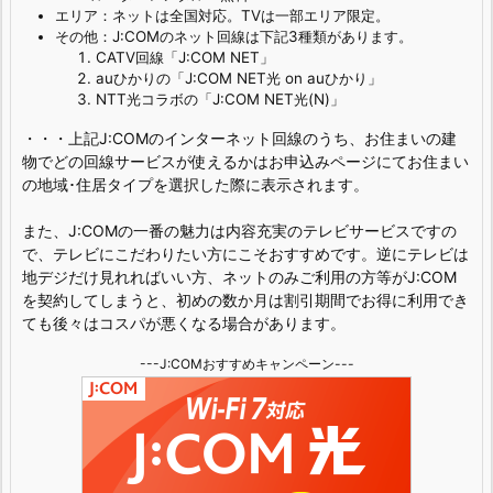
エリア：ネットは全国対応。TVは一部エリア限定。
その他：J:COMのネット回線は下記3種類があります。
CATV回線「J:COM NET」
auひかりの「J:COM NET光 on auひかり」
NTT光コラボの「J:COM NET光(N)」
・・・上記J:COMのインターネット回線のうち、お住まいの建
物でどの回線サービスが使えるかはお申込みページにてお住まい
の地域･住居タイプを選択した際に表示されます。
また、J:COMの一番の魅力は内容充実のテレビサービスですの
で、テレビにこだわりたい方にこそおすすめです。逆にテレビは
地デジだけ見れればいい方、ネットのみご利用の方等がJ:COM
を契約してしまうと、初めの数か月は割引期間でお得に利用でき
ても後々はコスパが悪くなる場合があります。
---J:COMおすすめキャンペーン---