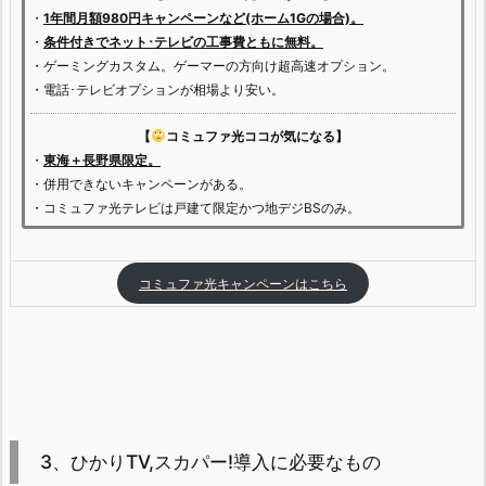
・
1年間月額980円キャンペーンなど(ホーム1Gの場合)。
・
条件付きでネット･テレビの工事費ともに無料。
・ゲーミングカスタム。ゲーマーの方向け超高速オプション。
・電話･テレビオプションが相場より安い。
【
コミュファ光ココが気になる】
・
東海＋長野県限定。
・併用できないキャンペーンがある。
・コミュファ光テレビは戸建て限定かつ地デジBSのみ。
コミュファ光キャンペーンはこちら
3、ひかりTV,スカパー!導入に必要なもの