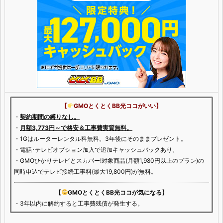
【
GMOとくとくBB光ココがいい】
・
契約期間の縛りなし。
・
月額3,773円～で格安＆工事費実質無料。
・1Gはルーターレンタル料無料。3年後にそのままプレゼント。
・電話･テレビオプション加入で追加キャッシュバックあり。
・GMOひかりテレビとスカパー!対象商品(月額1,980円以上のプラン)の
同時申込でテレビ接続工事料(最大19,800円)が無料。
【
GMOとくとくBB光ココが気になる】
・3年以内に解約すると工事費残債が発生する。