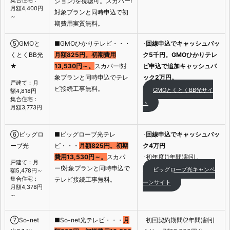
ション)を視聴可。スカパー!
月額4,400円
対象プランと同時申込で初
～
期費用実質無料。
⑤GMOと
■GMOひかりテレビ・・・
･
回線申込でキャッシュバッ
くとくBB光
月額825円。初期費用
ク5千円。GMOひかりテレ
★
13,530円～。
スカパー!対
ビ申込で追加キャッシュバ
象プランと同時申込でテレ
ック2万円。
戸建て：月
ビ接続工事無料。
GMOとくとくBB光サイ
額4,818円
集合住宅：
ト
月額3,773円
⑥ビッグロ
■ビッグローブ光テレ
･
回線申込でキャッシュバッ
ーブ光
ビ・・・
月額825円。初期
ク4万円
費用13,530円～。
スカパ
･初年度(1年間)割引。
戸建て：月
ー!対象プランと同時申込で
ビッグローブ光キャンペ
額5,478円～
集合住宅：
テレビ接続工事無料。
ーンサイト
月額4,378円
～
⑦So-net
■So-net光テレビ・・・
月
･初回契約期間(2年間)割引