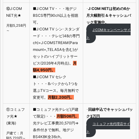
⑩J:COM
■J:COM TV・・・地デジ
･
J:COM NETは初めの6か
NET光★
BSCS専門90ch以上を視聴
月大幅割引＆キャッシュバ
可。
ック実施中。
月額5,258円
■J:COM TV シン･スタンダ
J:COMキャンペーンサイ
～
ード・・・テレビ(48の専門
ト
ch)+J:COMSTREAM(Para
mount+,TELASAを含む)が
セットのハイブリットサー
ビス(2026年4月時点)。
月
額4,950円。
■J:COM TV セレク
ト・・・8パックから1つを
選ぶTVコース。毎月無料で
変更可。
月額2,200円。
⑪コミュフ
■コミュファ光テレビ(戸建
･
回線申込でキャッシュバッ
ァ光★
て限定)・・・
月額506円。
ク3万円
(東海)
光テレビ工事費20,570円⇒
コミュファ光代理店サイ
条件付きで無料。地デジ
ト
戸建て：月
BS4K8K全36ch。
額5,720円～