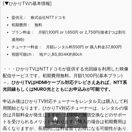
[▼ひかりTVの基本情報]
提供元： 株式会社NTTドコモ
初期費用： 無料
プラン料金： 月額1,100円 or 1,650円 or 2,750円(後者2つは割引
適用時)
チューナー料金： 月額レンタル料550円 or 購入料金37,800円
視聴可能ch： 地デジ,BS,BS4K約80ch
・・・ひかりTVはNTTドコモが提供する光回線を利用した映像
配信サービスです。初期費用無料。月額1,100円(基本プラン)
～。
ひかりTVはHDMIケーブル対応テレビさえあれば、NTT系
光回線もしくはNURO光とともにお申込みが可能です。
申込み後はひかりTV対応チューナーをレンタル又は購入して利
用開始となります。ひかりTV対応チューナーは、レンタルの場
合は月額料金が発生しますが、故障時の無償交換などのサポー


トを受けられるメリットがあります。購入の場合は初期費用は
上へ
ホーム
高くなりますが、長期的には料金面でお得になる可能性があり