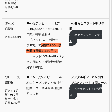
集合住宅：
月額4,070円
～
⑫eo光
■eo光テレビ・・・地デ
･
eo暮らしスタート割(1年
(関西)
ジ,BS,4K8K,CS全84ch。1
間)
年間大幅割引あり。
eo光キャンペーンサイ
月額5,448円
・「ネット1G+TV(地デ
～
ト
ジ,BS)」で
月額7,200円(1
年間は月額2,380円)。
・「ネット10G+Netflixパッ
ク」月額7,085円(半年間は
月額390円)。
⑬ピカラ光
■ピカラ光てれび・・・各
･
デジタルギフト2.5万円
(四国)
地のケーブルテレビ会社が
･でんきといっしょ割コース
提供。コースや料金は提供
ピカラ光おすすめ代理
戸建て：月
元による。
額4,950円～
店
集合住宅：
月額3,740円
～