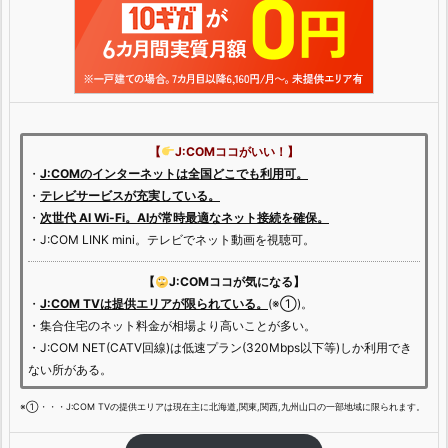
【
J:COMココがいい！】
・
J:COMのインターネットは全国どこでも利用可。
・
テレビサービスが充実している。
・
次世代 AI Wi-Fi。AIが常時最適なネット接続を確保。
・J:COM LINK mini。テレビでネット動画を視聴可。
【
J:COMココが気になる】
・
J:COM TVは提供エリアが限られている。
(※①)。
・集合住宅のネット料金が相場より高いことが多い。
・J:COM NET(CATV回線)は低速プラン(320Mbps以下等)しか利用でき
ない所がある。
※①・・・J:COM TVの提供エリアは現在主に北海道,関東,関西,九州山口の一部地域に限られます。