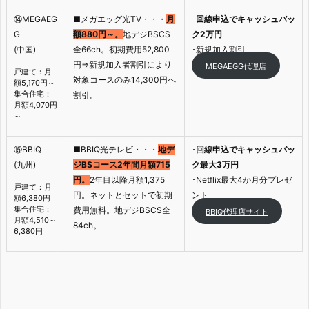
⑭MEGAEG
■メガエッグ光TV・・・
月
･
回線申込でキャッシュバッ
G
額880円～。
地デジBSCS
ク2万円
(中国)
全66ch。初期費用52,800
･新規加入割引
円⇒新規加入者割引により
MEGAEGG代理店
戸建て：月
対象コースのみ14,300円へ
額5,170円～
集合住宅：
割引。
月額4,070円
～
⑮BBIQ
■BBIQ光テレビ・・・
地デ
･
回線申込でキャッシュバッ
(九州)
ジBSコース2年間月額715
ク最大3万円
円。
2年目以降月額1,375
･Netflix最大4か月分プレゼ
戸建て：月
円。ネットとセットで初期
ント
額6,380円
集合住宅：
費用無料。地デジBSCS全
BBIQ代理店サイト
月額4,510～
84ch。
6,380円