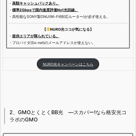
・
高額キャッシュバックあり。
・
標準2Gbpsで国内速度評価No1光回線。
・高性能なSONY製ONU(Wi-Fi6対応ルーター)が必ず使える。
【
NURO光ココが気になる】
・
提供エリアが限られている。
・プロバイダ(So-net)のメールアドレスが使えない。
NURO光キャンペーンはこちら
2、GMOとくとくBB光 —スカパー!なら格安光コ
ラボのGMO