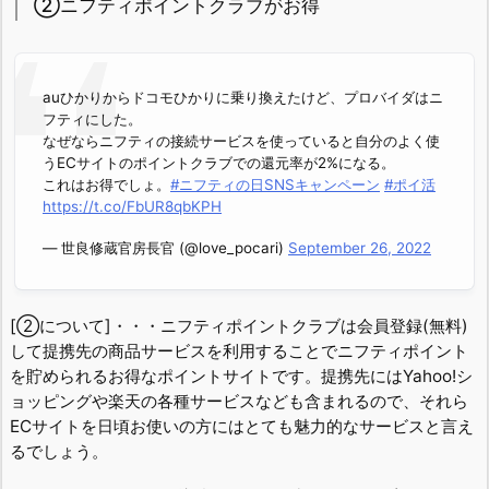
②ニフティポイントクラブがお得
auひかりからドコモひかりに乗り換えたけど、プロバイダはニ
フティにした。
なぜならニフティの接続サービスを使っていると自分のよく使
うECサイトのポイントクラブでの還元率が2%になる。
これはお得でしょ。
#ニフティの日SNSキャンペーン
#ポイ活
https://t.co/FbUR8qbKPH
— 世良修蔵官房長官 (@love_pocari)
September 26, 2022
[②について]・・・ニフティポイントクラブは会員登録(無料)
して提携先の商品サービスを利用することでニフティポイント
を貯められるお得なポイントサイトです。提携先にはYahoo!シ
ョッピングや楽天の各種サービスなども含まれるので、それら
ECサイトを日頃お使いの方にはとても魅力的なサービスと言え
るでしょう。