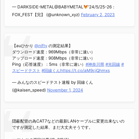
— DARKSIDE-METAL@BABYMETAL
'24/5/25-26：
FOX_FEST【完】 (@unknown_xyz)
February 2, 2023
【auひかり
@nifty
の測定結果】
ダウンロード速度：969Mbps（非常に速い）
アップロード速度：908Mbps（非常に速い）
Ping（応答速度）：5ms（非常に速い）
#神奈川県
#光回線
#
スピードテスト
#回線くん
https://t.co/aM9cjQhmxs
— みんなのスピードテスト速報 by 回線くん
(@kaisen_speed)
November 1, 2024
隠蔽配管の為CAT7などの最新LANケーブルに変更出来ないの
ですが測定した結果、まだ大丈夫そうです。