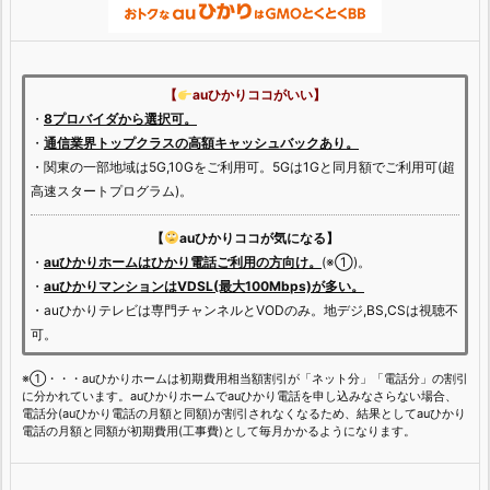
【
auひかりココがいい】
・
8プロバイダから選択可。
・
通信業界トップクラスの高額キャッシュバックあり。
・関東の一部地域は5G,10Gをご利用可。5Gは1Gと同月額でご利用可(超
高速スタートプログラム)。
【
auひかりココが気になる】
・
auひかりホームはひかり電話ご利用の方向け。
(※①)。
・
auひかりマンションはVDSL(最大100Mbps)が多い。
・auひかりテレビは専門チャンネルとVODのみ。地デジ,BS,CSは視聴不
可。
※①・・・auひかりホームは初期費用相当額割引が「ネット分」「電話分」の割引
に分かれています。auひかりホームでauひかり電話を申し込みなさらない場合、
電話分(auひかり電話の月額と同額)が割引されなくなるため、結果としてauひかり
電話の月額と同額が初期費用(工事費)として毎月かかるようになります。