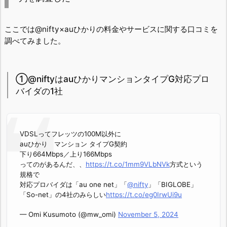
ここでは@nifty×auひかりの料金やサービスに関する口コミを
調べてみました。
①@niftyはauひかりマンションタイプG対応プロ
バイダの1社
VDSLってフレッツの100M以外に
auひかり マンション タイプG契約
下り664Mbps／上り166Mbps
ってのがあるんだ、、
https://t.co/1mm9VLbNVk
方式という
規格で
対応プロバイダは「au one net」「
@nifty
」「BIGLOBE」
「So-net」の4社のみらしい
https://t.co/eg0IrwUi9u
— Omi Kusumoto (@mw_omi)
November 5, 2024