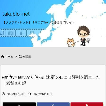
takublo-net
【タクブロ-ネット】ITマニアtakuの通信専門サイト

ホーム
>

光回線
@nifty×auひかり[料金･速度]の口コミ評判を調査した
｜老舗＆好評


2025年1月31日
2026年6月16日