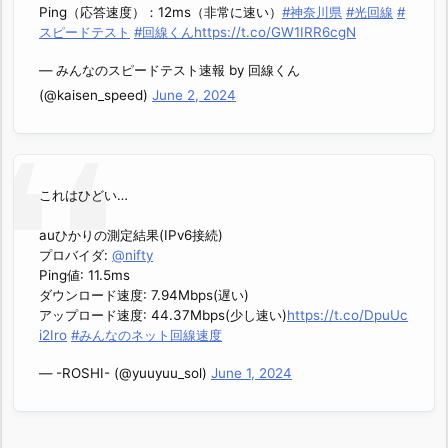
Ping（応答速度）：12ms（非常に速い）
#神奈川県
#光回線
#
スピードテスト
#回線くん
https://t.co/GW1IRR6cgN
— みんなのスピードテスト速報 by 回線くん
(@kaisen_speed)
June 2, 2024
これはひどい…
auひかりの測定結果(IPv6接続)
プロバイダ:
@nifty
Ping値: 11.5ms
ダウンロード速度: 7.94Mbps(遅い)
アップロード速度: 44.37Mbps(少し速い)
https://t.co/DpuUc
i2Iro
#みんなのネット回線速度
— -ROSHI- (@yuuyuu_sol)
June 1, 2024