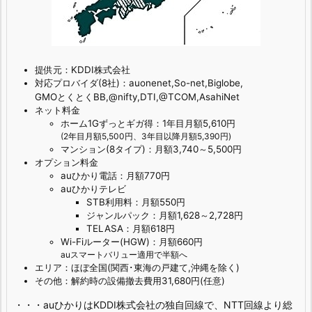
提供元：KDDI株式会社
対応プロバイダ(8社)：auonenet,So-net,Biglobe,
GMOとくとくBB,@nifty,DTI,@TCOM,AsahiNet
ネット料金
ホーム1Gずっとギガ得：1年目月額5,610円
(2年目月額5,500円、3年目以降月額5,390円)
マンション(8タイプ)：月額3,740～5,500円
オプション料金
auひかり電話：月額770円
auひかりテレビ
STB利用料：月額550円
ジャンルパック：月額1,628～2,728円
TELASA：月額618円
Wi-Fiルーター(HGW)：月額660円
auスマートバリュー適用で半額へ
エリア：ほぼ全国(関西･東海の戸建て,沖縄を除く)
その他：解約時の設備撤去費用31,680円(任意)
・・・auひかりはKDDI株式会社の独自回線で、NTT回線より総