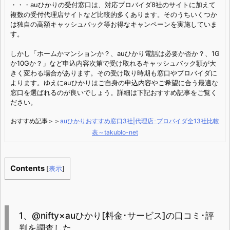
・・・auひかりの受付窓口は、対応プロバイダ8社のサイトに加えて
複数の受付代理店サイトなど比較的多くあります。そのうちいくつか
は独自の高額キャッシュバック等お得なキャンペーンを実施していま
す。
しかし「ホームかマンションか？、auひかり電話は必要か否か？、1G
か10Gか？」など申込内容次第で受け取れるキャッシュバック額が大
きく変わる場合があります。その受け取り時期も窓口やプロバイダに
よります。ゆえにauひかりはご自身の申込内容やご希望に合う最適な
窓口を選ばれるのが良いでしょう。詳細は下記おすすめ記事をご覧く
ださい。
おすすめ記事＞＞
auひかりおすすめ窓口3社|代理店･プロバイダ全13社比較
表～takublo-net
Contents
[
表示
]
1、@nifty×auひかり[料金･サービス]の口コミ･評
判を調査した