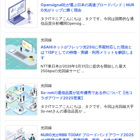
Opensignal社が選ぶ日本の高速ブロードバンド｜NUR
O光がトップに輝く理由
タクITマニアこんにちは、タクです。今回は国際的な通
信品質分析機関Opensig ...
光回線
ASAHIネットがフレッツ光25Gに早期対応した理由と
は？ISPとしての特徴・実績・利用メリットを解説しま
す
NTT東日本が2026年3月31日に提供を開始した最大
25Gbpsの光回線サービ ...
光回線
So-netの通信品質が近年優秀である件について【光コ
ラボアワード2025受賞】
タクITマニアこんにちは、タクです。今回は光回線大手
So-netさんの通信品質が ...
光回線
NURO光がRBB TODAY ブロードバンドアワード2025