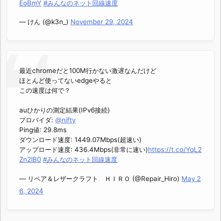
EoBmY
#みんなのネット回線速度
— けん (@k3n_)
November 29, 2024
最近chromeだと100M行かない激遅なんだけど
ほとんど使ってないedgeやると
この速度は何で？
auひかりの測定結果(IPv6接続)
プロバイダ:
@nifty
Ping値: 29.8ms
ダウンロード速度: 1449.07Mbps(超速い)
アップロード速度: 436.4Mbps(非常に速い)
https://t.co/YqL2
Zn2lB0
#みんなのネット回線速度
— リペア＆レザークラフト ＨＩＲＯ (@Repair_Hiro)
May 2
6, 2024