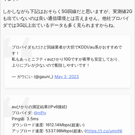
しかしながら下記はおそらく5G回線だと思いますが、実測値2G
も出ていないのは良い通信環境とは言えません。他社プロバイ
ダでは3G以上出ているデータも多く見られますからね。
プロバイダもだけど回線業者が大切でKDDI/au系がおすすめで
す！
私もあっとニフティauひかり10Gですが夜帯も安定しており、
上りにブレが少ないので配信しやすいです！
— ガウにい (@gauni_)
May 3, 2023
auひかりの測定結果(IPv6接続)
プロバイダ:
@nifty
Ping値: 3.5ms
ダウンロード速度: 1612.14Mbps(超速い)
アップロード速度: 5337.98Mbps(超速い)
https://t.co/umnNI