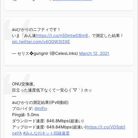
auひかりのニフティです！
いま「みん速
https://t.co/n50mtwDBm8
」で測定した結果！
pic.twitter.com/v4OGW3l3XE
— セリス❖gungnir (@CelesLinks)
March 12, 2021
ONU交換後。
目立った速度低下なくて一安心 (´▽｀) ホッ
—
auひかりの測定結果(IPv6接続)
プロバイダ:
@nifty
Ping値: 5.0ms
ダウンロード速度: 846.8Mbps(超速い)
アップロード速度: 649.84Mbps(超速い)
https://t.co/VD5qb1
ceYA
#みんなのネット回線速度