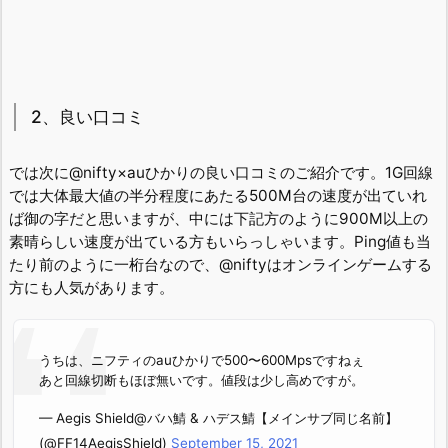
2、良い口コミ
では次に@nifty×auひかりの良い口コミのご紹介です。1G回線
では大体最大値の半分程度にあたる500M台の速度が出ていれ
ば御の字だと思いますが、中には下記方のように900M以上の
素晴らしい速度が出ている方もいらっしゃいます。Ping値も当
たり前のように一桁台なので、@niftyはオンラインゲームする
方にも人気があります。
うちは、ニフティのauひかりで500〜600Mpsですねぇ
あと回線切断もほぼ無いです。値段は少し高めですが。
— Aegis Shield@バハ鯖 & ハデス鯖【メインサブ同じ名前】
(@FF14AegisShield)
September 15, 2021